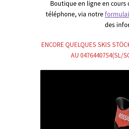
Boutique en ligne en cours
téléphone, via notre
formulai
des info
ENCORE QUELQUES SKIS STÖC
AU 0476440754(SL