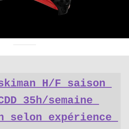
skiman H/F saison 
CDD 35h/semaine 
n selon expérience 