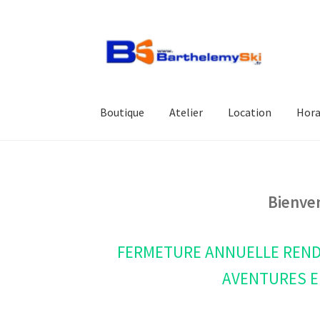
Aller
Aller
à
au
la
contenu
navigation
Boutique
Atelier
Location
Hora
Bienve
FERMETURE ANNUELLE REND
AVENTURES E