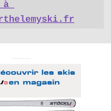
à 
rthelemyski.fr