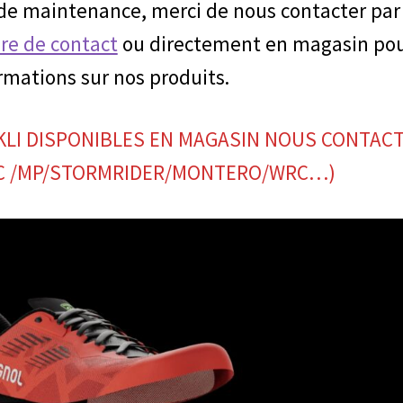
 de maintenance, merci de nous contacter par
re de contact
ou directement en magasin po
rmations sur nos produits.
KLI DISPONIBLES EN MAGASIN NOUS CONTAC
/SC /MP/STORMRIDER/MONTERO/WRC…)